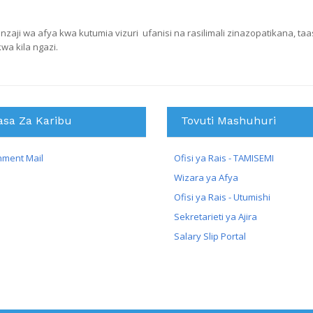
ji wa afya kwa kutumia vizuri ufanisi na rasilimali zinazopatikana, taas
wa kila ngazi.
asa Za Karibu
Tovuti Mashuhuri
ment Mail
Ofisi ya Rais - TAMISEMI
Wizara ya Afya
Ofisi ya Rais - Utumishi
Sekretarieti ya Ajira
Salary Slip Portal