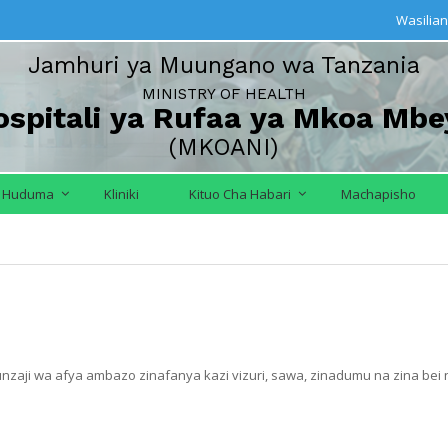
Wasilian
Jamhuri ya Muungano wa Tanzania
MINISTRY OF HEALTH
ospitali ya Rufaa ya Mkoa Mbe
(MKOANI)
Huduma
Kliniki
Kituo Cha Habari
Machapisho
ji wa afya ambazo zinafanya kazi vizuri, sawa, zinadumu na zina bei nafu