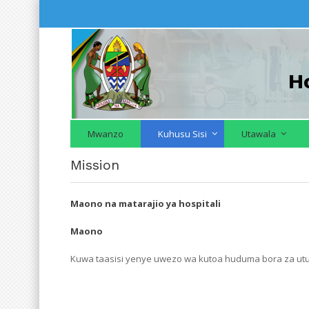
H
Mwanzo
Kuhusu Sisi
Utawala
Mission
Maono na matarajio ya hospitali
Maono
Kuwa taasisi yenye uwezo wa kutoa huduma bora za utunza