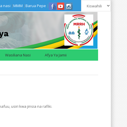
a nasi
|
MMM
|
Barua Pepe
|
ya
Wasiliana Nasi
Afya Ya Jamii
u, usiri kwa jinsia na rafiki.