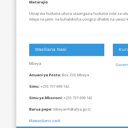
Matarajio
Utoaji wa huduma ubora utaangazia huduma zote za utunza
mteja na jamii na kuhakikisha uongozi dhabiti na uwazi k
Wasiliana Nasi
Kur
Mbeya
Govern
Anuani ya Posta:
Box 259, Mbeya
Simu:
+255 737 699 142
Simu ya Mkononi:
+255 737 699 142
Barua pepe:
mbeyarrh@afya.go.tz
Mawasiliano zaidi